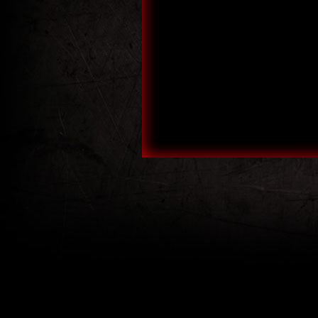
TantEmma Tanteemma Tante Emma
Band Rockband Rockmusik Live Musik
Music
tantemma tanteemma tante emma band
rockband rockmusik live musik music